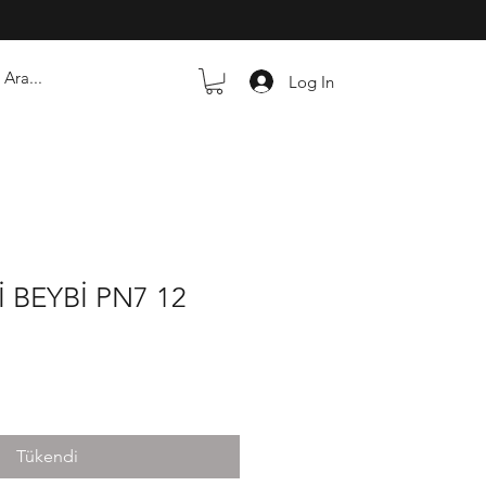
Log In
İ BEYBİ PN7 12
Tükendi