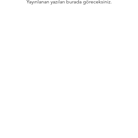
Yayınlanan yazıları burada göreceksiniz.
eturns
thods