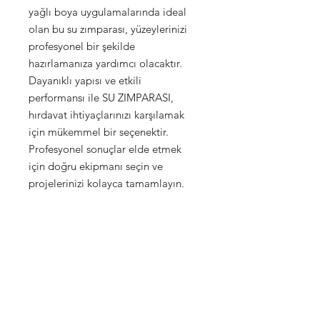
yağlı boya uygulamalarında ideal 
olan bu su zımparası, yüzeylerinizi 
profesyonel bir şekilde 
hazırlamanıza yardımcı olacaktır. 
Dayanıklı yapısı ve etkili 
performansı ile SU ZIMPARASI, 
hırdavat ihtiyaçlarınızı karşılamak 
için mükemmel bir seçenektir. 
Profesyonel sonuçlar elde etmek 
için doğru ekipmanı seçin ve 
projelerinizi kolayca tamamlayın.
Shop
FAQ
Stockists
Shipping & Returns
Blog
Store Policy